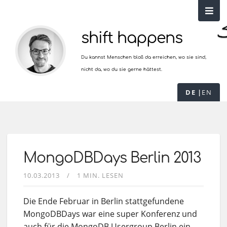
shift happens
Du kannst Menschen bloß da erreichen, wo sie sind,
nicht da, wo du sie gerne hättest.
DE
EN
MongoDBDays Berlin 2013
10.03.2013
1 MIN. LESEN
Die Ende Februar in Berlin stattgefundene
MongoDBDays war eine super Konferenz und
auch für die MongoDB Usergroup Berlin ein