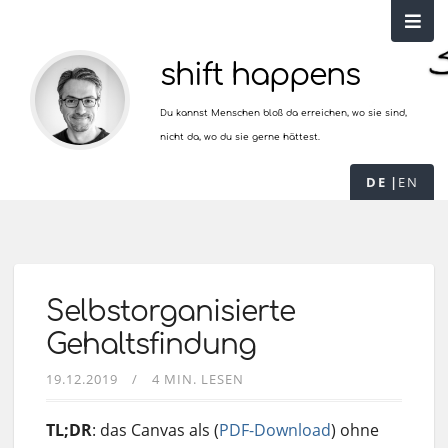
shift happens
Du kannst Menschen bloß da erreichen, wo sie sind,
nicht da, wo du sie gerne hättest.
DE
EN
Selbstorganisierte
Gehaltsfindung
19.12.2019
4 MIN. LESEN
TL;DR
: das Canvas als (
PDF-Download
) ohne